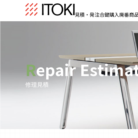
見積・発注
合鍵購入
廃番商
Repair Estima
修理見積